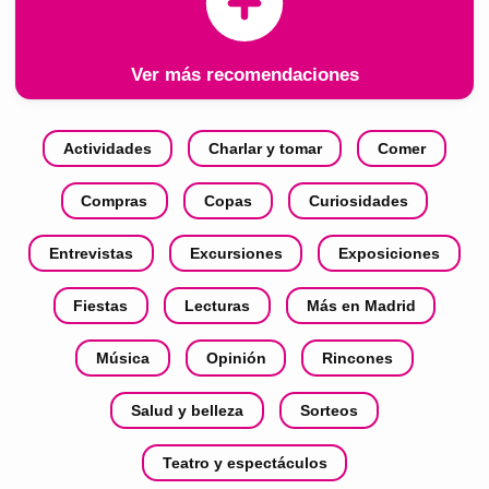
Ver más recomendaciones
Actividades
Charlar y tomar
Comer
Compras
Copas
Curiosidades
Entrevistas
Excursiones
Exposiciones
Fiestas
Lecturas
Más en Madrid
Música
Opinión
Rincones
Salud y belleza
Sorteos
Teatro y espectáculos