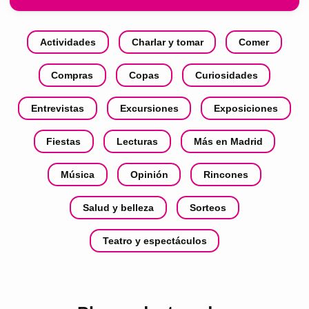
Actividades
Charlar y tomar
Comer
Compras
Copas
Curiosidades
Entrevistas
Excursiones
Exposiciones
Fiestas
Lecturas
Más en Madrid
Música
Opinión
Rincones
Salud y belleza
Sorteos
Teatro y espectáculos