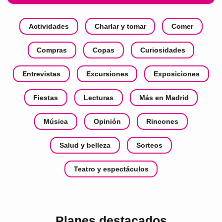
Actividades
Charlar y tomar
Comer
Compras
Copas
Curiosidades
Entrevistas
Excursiones
Exposiciones
Fiestas
Lecturas
Más en Madrid
Música
Opinión
Rincones
Salud y belleza
Sorteos
Teatro y espectáculos
Planes destacados