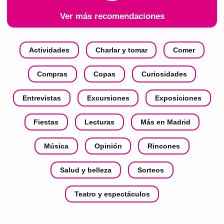
Ver más recomendaciones
Actividades
Charlar y tomar
Comer
Compras
Copas
Curiosidades
Entrevistas
Excursiones
Exposiciones
Fiestas
Lecturas
Más en Madrid
Música
Opinión
Rincones
Salud y belleza
Sorteos
Teatro y espectáculos