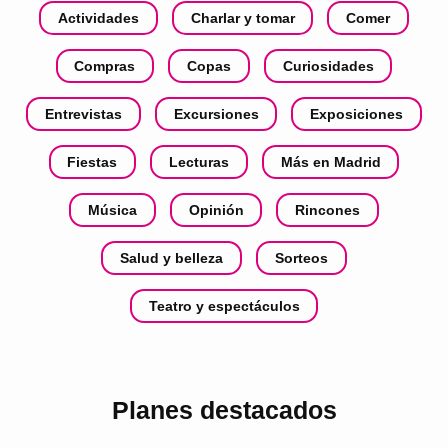
Actividades
Charlar y tomar
Comer
Compras
Copas
Curiosidades
Entrevistas
Excursiones
Exposiciones
Fiestas
Lecturas
Más en Madrid
Música
Opinión
Rincones
Salud y belleza
Sorteos
Teatro y espectáculos
Planes destacados