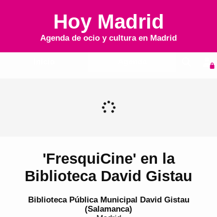
Hoy Madrid
Agenda de ocio y cultura en
Madrid
Inicio
Agenda
'FresquiCine' en la
Biblioteca David Gistau
Biblioteca Pública Municipal David Gistau
(Salamanca)