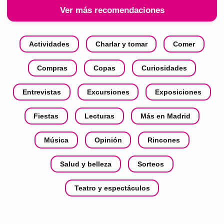
Ver más recomendaciones
Actividades
Charlar y tomar
Comer
Compras
Copas
Curiosidades
Entrevistas
Excursiones
Exposiciones
Fiestas
Lecturas
Más en Madrid
Música
Opinión
Rincones
Salud y belleza
Sorteos
Teatro y espectáculos