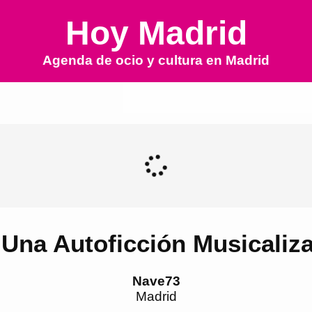
Hoy Madrid
Agenda de ocio y cultura en
Madrid
 Una Autoficción Musicaliz
Nave73
Madrid