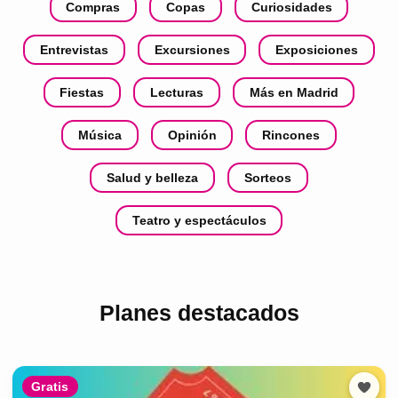
Compras
Copas
Curiosidades
Entrevistas
Excursiones
Exposiciones
Fiestas
Lecturas
Más en Madrid
Música
Opinión
Rincones
Salud y belleza
Sorteos
Teatro y espectáculos
Planes destacados
Gratis