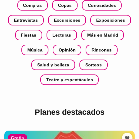
Compras
Copas
Curiosidades
Entrevistas
Excursiones
Exposiciones
Fiestas
Lecturas
Más en Madrid
Música
Opinión
Rincones
Salud y belleza
Sorteos
Teatro y espectáculos
Planes destacados
Gratis