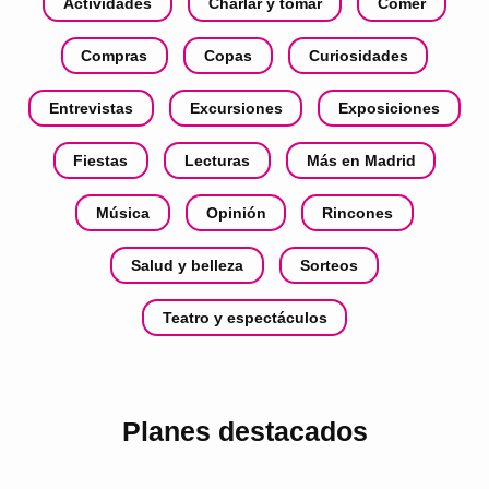
Actividades
Charlar y tomar
Comer
Compras
Copas
Curiosidades
Entrevistas
Excursiones
Exposiciones
Fiestas
Lecturas
Más en Madrid
Música
Opinión
Rincones
Salud y belleza
Sorteos
Teatro y espectáculos
Planes destacados