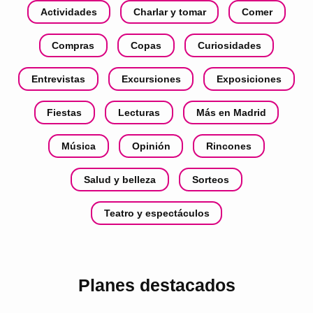
Actividades
Charlar y tomar
Comer
Compras
Copas
Curiosidades
Entrevistas
Excursiones
Exposiciones
Fiestas
Lecturas
Más en Madrid
Música
Opinión
Rincones
Salud y belleza
Sorteos
Teatro y espectáculos
Planes destacados