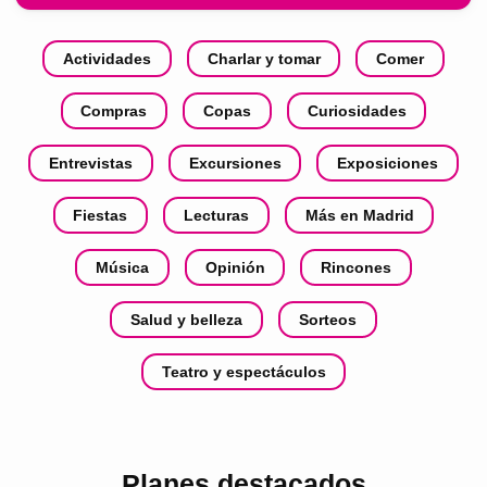
Actividades
Charlar y tomar
Comer
Compras
Copas
Curiosidades
Entrevistas
Excursiones
Exposiciones
Fiestas
Lecturas
Más en Madrid
Música
Opinión
Rincones
Salud y belleza
Sorteos
Teatro y espectáculos
Planes destacados