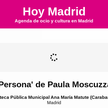
Hoy Madrid
Agenda de ocio y cultura en
Madrid
'Persona' de Paula Moscuzz
oteca Pública Municipal Ana María Matute (Caraba
Madrid