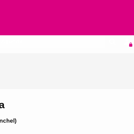
Agenda
a
nchel)