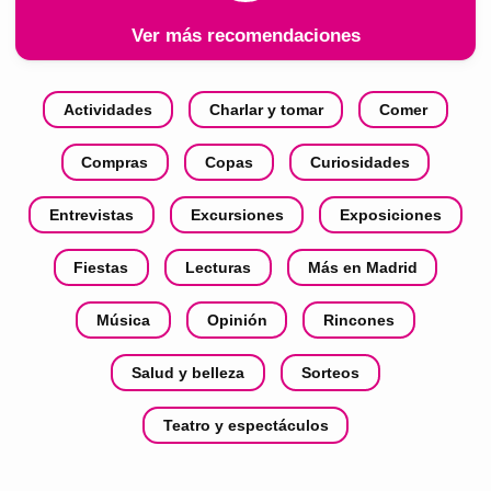
Ver más recomendaciones
Actividades
Charlar y tomar
Comer
Compras
Copas
Curiosidades
Entrevistas
Excursiones
Exposiciones
Fiestas
Lecturas
Más en Madrid
Música
Opinión
Rincones
Salud y belleza
Sorteos
Teatro y espectáculos