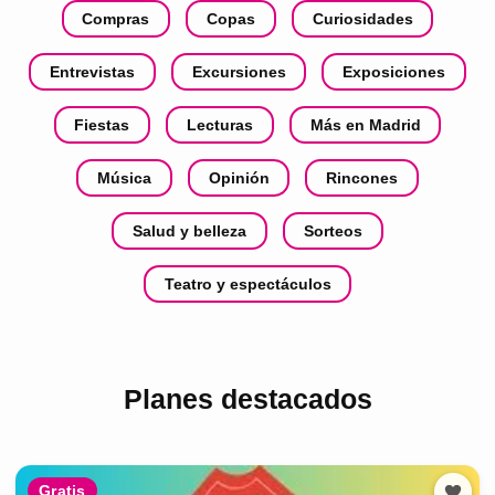
Compras
Copas
Curiosidades
Entrevistas
Excursiones
Exposiciones
Fiestas
Lecturas
Más en Madrid
Música
Opinión
Rincones
Salud y belleza
Sorteos
Teatro y espectáculos
Planes destacados
Gratis