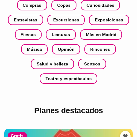
Compras
Copas
Curiosidades
Entrevistas
Excursiones
Exposiciones
Fiestas
Lecturas
Más en Madrid
Música
Opinión
Rincones
Salud y belleza
Sorteos
Teatro y espectáculos
Planes destacados
Gratis