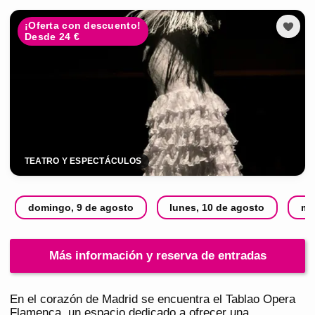
¡Oferta con descuento!
Desde 24 €
TEATRO Y ESPECTÁCULOS
domingo, 9 de agosto
lunes, 10 de agosto
ma
Más información y reserva de entradas
En el corazón de Madrid se encuentra el Tablao Opera
Flamenca, un espacio dedicado a ofrecer una