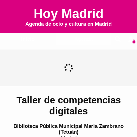
Hoy Madrid
Agenda de ocio y cultura en
Madrid
Inicio
Agenda
Taller de competencias
digitales
Biblioteca Pública Municipal María Zambrano
(Tetuán)