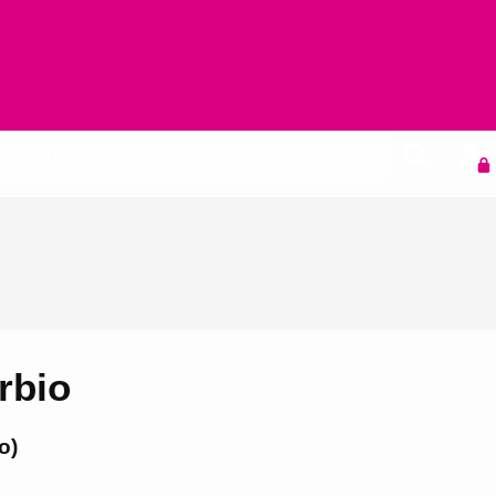
Agenda
rbio
o)