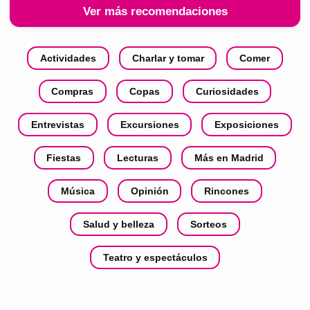
Ver más recomendaciones
Actividades
Charlar y tomar
Comer
Compras
Copas
Curiosidades
Entrevistas
Excursiones
Exposiciones
Fiestas
Lecturas
Más en Madrid
Música
Opinión
Rincones
Salud y belleza
Sorteos
Teatro y espectáculos