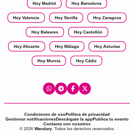
Hoy Madrid
Hoy Barcelona
Hoy Valencia
Hoy Sevilla
Hoy Zaragoza
Hoy Baleares
Hoy Castellón
Hoy Alicante
Hoy Málaga
Hoy Asturias
Hoy Murcia
Hoy Cádiz
Condiciones de uso
Política de privacidad
Gestionar notificaciones
Descárgate la app
Publica tu evento
Contacta con nosotros
©
2026
Wandary
. Todos los derechos reservados.