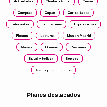
Actividades
Charlar y tomar
Comer
Compras
Copas
Curiosidades
Entrevistas
Excursiones
Exposiciones
Fiestas
Lecturas
Más en Madrid
Música
Opinión
Rincones
Salud y belleza
Sorteos
Teatro y espectáculos
Planes destacados