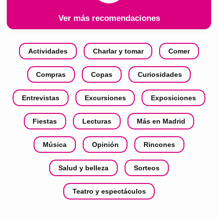
Ver más recomendaciones
Actividades
Charlar y tomar
Comer
Compras
Copas
Curiosidades
Entrevistas
Excursiones
Exposiciones
Fiestas
Lecturas
Más en Madrid
Música
Opinión
Rincones
Salud y belleza
Sorteos
Teatro y espectáculos