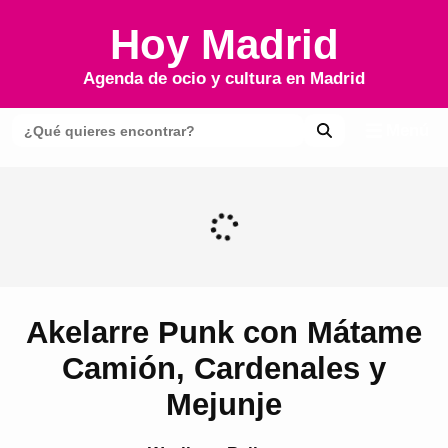
Hoy Madrid
Agenda de ocio y cultura en
Madrid
Menú
Akelarre Punk con Mátame
Camión, Cardenales y
Mejunje