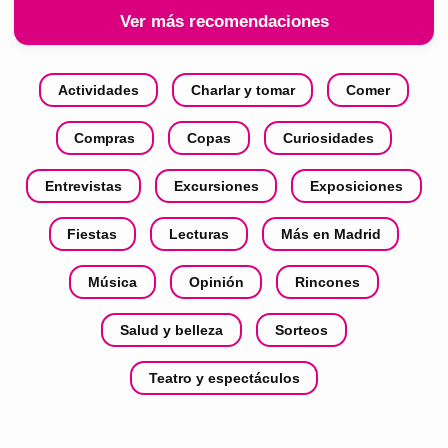
Ver más recomendaciones
Actividades
Charlar y tomar
Comer
Compras
Copas
Curiosidades
Entrevistas
Excursiones
Exposiciones
Fiestas
Lecturas
Más en Madrid
Música
Opinión
Rincones
Salud y belleza
Sorteos
Teatro y espectáculos