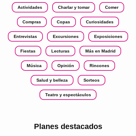
Actividades
Charlar y tomar
Comer
Compras
Copas
Curiosidades
Entrevistas
Excursiones
Exposiciones
Fiestas
Lecturas
Más en Madrid
Música
Opinión
Rincones
Salud y belleza
Sorteos
Teatro y espectáculos
Planes destacados