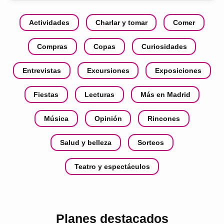
Actividades
Charlar y tomar
Comer
Compras
Copas
Curiosidades
Entrevistas
Excursiones
Exposiciones
Fiestas
Lecturas
Más en Madrid
Música
Opinión
Rincones
Salud y belleza
Sorteos
Teatro y espectáculos
Planes destacados