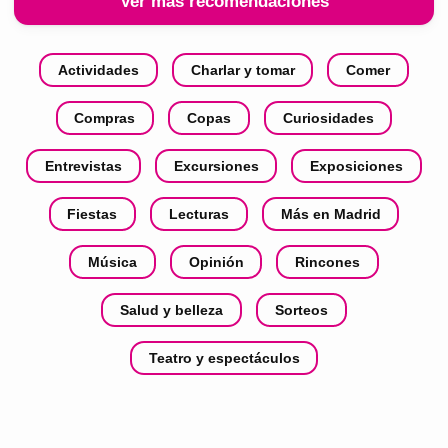
Ver más recomendaciones
Actividades
Charlar y tomar
Comer
Compras
Copas
Curiosidades
Entrevistas
Excursiones
Exposiciones
Fiestas
Lecturas
Más en Madrid
Música
Opinión
Rincones
Salud y belleza
Sorteos
Teatro y espectáculos