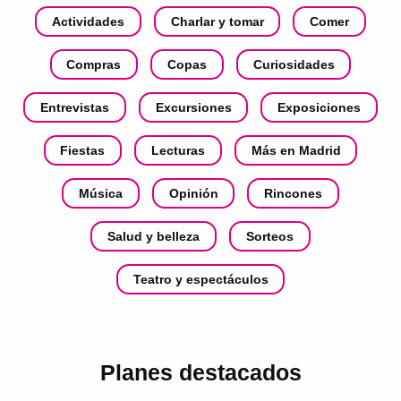
Actividades
Charlar y tomar
Comer
Compras
Copas
Curiosidades
Entrevistas
Excursiones
Exposiciones
Fiestas
Lecturas
Más en Madrid
Música
Opinión
Rincones
Salud y belleza
Sorteos
Teatro y espectáculos
Planes destacados