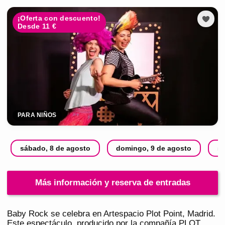
¡Oferta con descuento!
Desde 11 €
PARA NIÑOS
sábado, 8 de agosto
domingo, 9 de agosto
sá
Más información y reserva de entradas
Baby Rock se celebra en Artespacio Plot Point, Madrid.
Este espectáculo, producido por la compañía PLOT