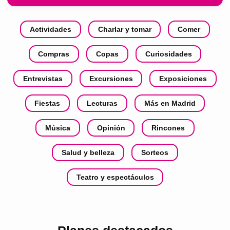
Actividades
Charlar y tomar
Comer
Compras
Copas
Curiosidades
Entrevistas
Excursiones
Exposiciones
Fiestas
Lecturas
Más en Madrid
Música
Opinión
Rincones
Salud y belleza
Sorteos
Teatro y espectáculos