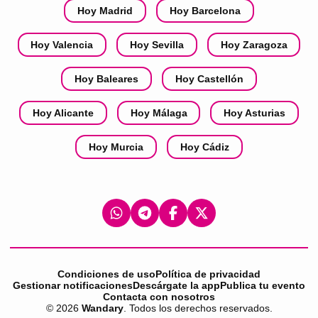
Hoy Madrid
Hoy Barcelona
Hoy Valencia
Hoy Sevilla
Hoy Zaragoza
Hoy Baleares
Hoy Castellón
Hoy Alicante
Hoy Málaga
Hoy Asturias
Hoy Murcia
Hoy Cádiz
Condiciones de uso
Política de privacidad
Gestionar notificaciones
Descárgate la app
Publica tu evento
Contacta con nosotros
©
2026
Wandary
. Todos los derechos reservados.