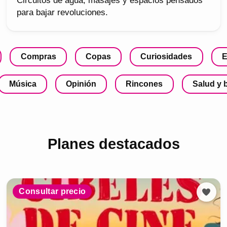
Circuitos de agua, masajes y espacios pensados
para bajar revoluciones.
Compras
Copas
Curiosidades
E
Música
Opinión
Rincones
Salud y 
Planes destacados
Consultar precio