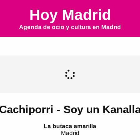
Hoy Madrid
Agenda de ocio y cultura en
Madrid
Cachiporri - Soy un Kanall
La butaca amarilla
Madrid