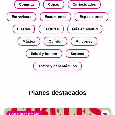
Compras
Copas
Curiosidades
Entrevistas
Excursiones
Exposiciones
Fiestas
Lecturas
Más en Madrid
Música
Opinión
Rincones
Salud y belleza
Sorteos
Teatro y espectáculos
Planes destacados
Consultar precio