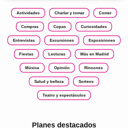
Actividades
Charlar y tomar
Comer
Compras
Copas
Curiosidades
Entrevistas
Excursiones
Exposiciones
Fiestas
Lecturas
Más en Madrid
Música
Opinión
Rincones
Salud y belleza
Sorteos
Teatro y espectáculos
Planes destacados