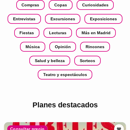
Compras
Copas
Curiosidades
Entrevistas
Excursiones
Exposiciones
Fiestas
Lecturas
Más en Madrid
Música
Opinión
Rincones
Salud y belleza
Sorteos
Teatro y espectáculos
Planes destacados
Consultar precio