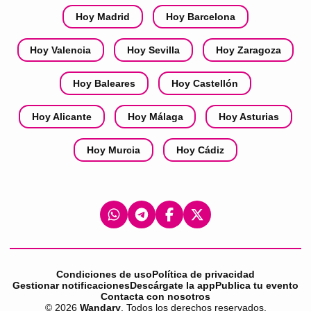
Hoy Madrid
Hoy Barcelona
Hoy Valencia
Hoy Sevilla
Hoy Zaragoza
Hoy Baleares
Hoy Castellón
Hoy Alicante
Hoy Málaga
Hoy Asturias
Hoy Murcia
Hoy Cádiz
Condiciones de uso
Política de privacidad
Gestionar notificaciones
Descárgate la app
Publica tu evento
Contacta con nosotros
©
2026
Wandary
. Todos los derechos reservados.