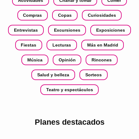
Actividades
Charlar y tomar
Comer
Compras
Copas
Curiosidades
Entrevistas
Excursiones
Exposiciones
Fiestas
Lecturas
Más en Madrid
Música
Opinión
Rincones
Salud y belleza
Sorteos
Teatro y espectáculos
Planes destacados