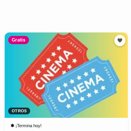
Gratis
OTROS
✱
¡Termina hoy!