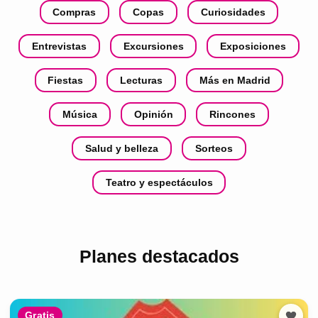
Compras
Copas
Curiosidades
Entrevistas
Excursiones
Exposiciones
Fiestas
Lecturas
Más en Madrid
Música
Opinión
Rincones
Salud y belleza
Sorteos
Teatro y espectáculos
Planes destacados
Gratis