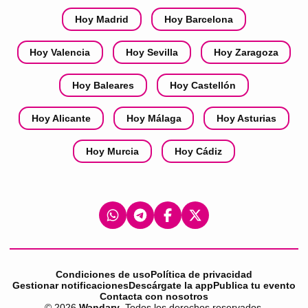
Hoy Madrid
Hoy Barcelona
Hoy Valencia
Hoy Sevilla
Hoy Zaragoza
Hoy Baleares
Hoy Castellón
Hoy Alicante
Hoy Málaga
Hoy Asturias
Hoy Murcia
Hoy Cádiz
Condiciones de uso
Política de privacidad
Gestionar notificaciones
Descárgate la app
Publica tu evento
Contacta con nosotros
©
2026
Wandary
. Todos los derechos reservados.