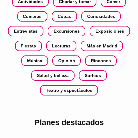
Actividades
Charlar y tomar
Comer
Compras
Copas
Curiosidades
Entrevistas
Excursiones
Exposiciones
Fiestas
Lecturas
Más en Madrid
Música
Opinión
Rincones
Salud y belleza
Sorteos
Teatro y espectáculos
Planes destacados