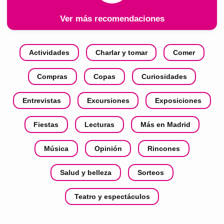
Ver más recomendaciones
Actividades
Charlar y tomar
Comer
Compras
Copas
Curiosidades
Entrevistas
Excursiones
Exposiciones
Fiestas
Lecturas
Más en Madrid
Música
Opinión
Rincones
Salud y belleza
Sorteos
Teatro y espectáculos