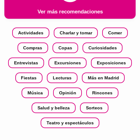
Ver más recomendaciones
Actividades
Charlar y tomar
Comer
Compras
Copas
Curiosidades
Entrevistas
Excursiones
Exposiciones
Fiestas
Lecturas
Más en Madrid
Música
Opinión
Rincones
Salud y belleza
Sorteos
Teatro y espectáculos