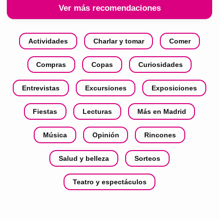
Ver más recomendaciones
Actividades
Charlar y tomar
Comer
Compras
Copas
Curiosidades
Entrevistas
Excursiones
Exposiciones
Fiestas
Lecturas
Más en Madrid
Música
Opinión
Rincones
Salud y belleza
Sorteos
Teatro y espectáculos