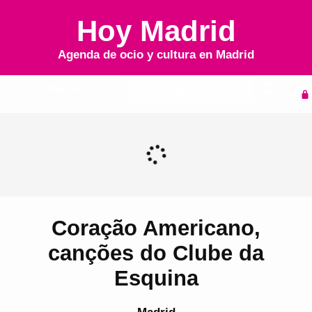
Hoy Madrid
Agenda de ocio y cultura en
Madrid
Inicio
Agenda
Coração Americano,
canções do Clube da
Esquina