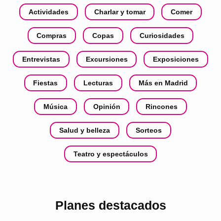
Actividades
Charlar y tomar
Comer
Compras
Copas
Curiosidades
Entrevistas
Excursiones
Exposiciones
Fiestas
Lecturas
Más en Madrid
Música
Opinión
Rincones
Salud y belleza
Sorteos
Teatro y espectáculos
Planes destacados