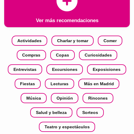
Ver más recomendaciones
Actividades
Charlar y tomar
Comer
Compras
Copas
Curiosidades
Entrevistas
Excursiones
Exposiciones
Fiestas
Lecturas
Más en Madrid
Música
Opinión
Rincones
Salud y belleza
Sorteos
Teatro y espectáculos