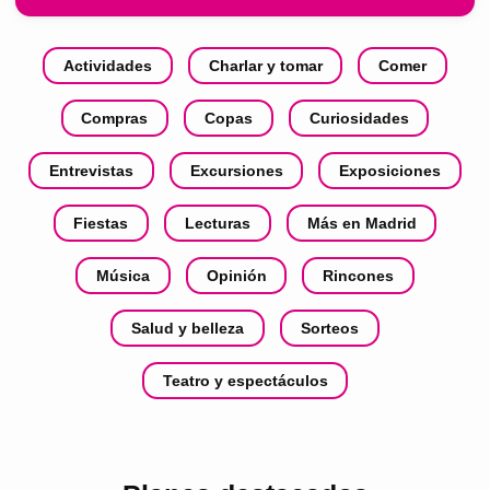
Actividades
Charlar y tomar
Comer
Compras
Copas
Curiosidades
Entrevistas
Excursiones
Exposiciones
Fiestas
Lecturas
Más en Madrid
Música
Opinión
Rincones
Salud y belleza
Sorteos
Teatro y espectáculos