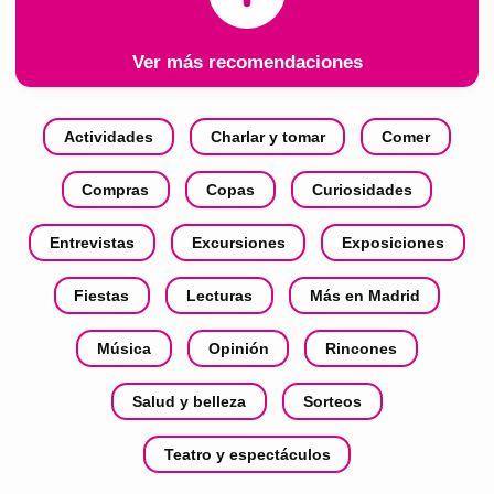
Ver más recomendaciones
Actividades
Charlar y tomar
Comer
Compras
Copas
Curiosidades
Entrevistas
Excursiones
Exposiciones
Fiestas
Lecturas
Más en Madrid
Música
Opinión
Rincones
Salud y belleza
Sorteos
Teatro y espectáculos