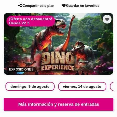
Compartir este plan
Guardar en favoritos
¡Oferta con descuento!
Desde 22 €
EXPOSICIONES
domingo, 9 de agosto
viernes, 14 de agosto
s
Más información y reserva de entradas