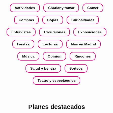
Actividades
Charlar y tomar
Comer
Compras
Copas
Curiosidades
Entrevistas
Excursiones
Exposiciones
Fiestas
Lecturas
Más en Madrid
Música
Opinión
Rincones
Salud y belleza
Sorteos
Teatro y espectáculos
Planes destacados