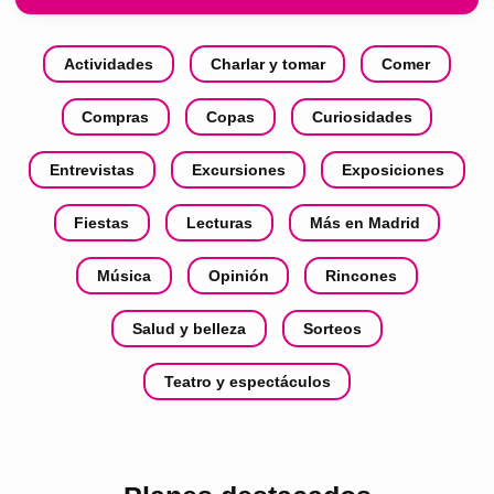
Actividades
Charlar y tomar
Comer
Compras
Copas
Curiosidades
Entrevistas
Excursiones
Exposiciones
Fiestas
Lecturas
Más en Madrid
Música
Opinión
Rincones
Salud y belleza
Sorteos
Teatro y espectáculos