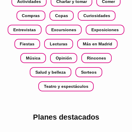
Actividades
Charlar y tomar
Comer
Compras
Copas
Curiosidades
Entrevistas
Excursiones
Exposiciones
Fiestas
Lecturas
Más en Madrid
Música
Opinión
Rincones
Salud y belleza
Sorteos
Teatro y espectáculos
Planes destacados