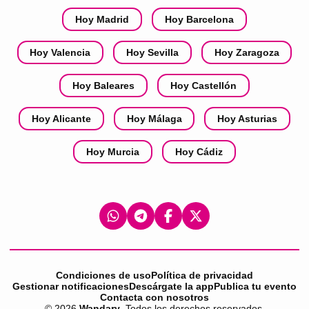
Hoy Madrid
Hoy Barcelona
Hoy Valencia
Hoy Sevilla
Hoy Zaragoza
Hoy Baleares
Hoy Castellón
Hoy Alicante
Hoy Málaga
Hoy Asturias
Hoy Murcia
Hoy Cádiz
Condiciones de uso
Política de privacidad
Gestionar notificaciones
Descárgate la app
Publica tu evento
Contacta con nosotros
©
2026
Wandary
. Todos los derechos reservados.